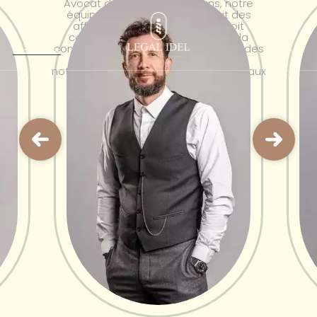
Avocat depuis prés de 20 ans, notre
équipe est spécialisée en droit des
affaires : droit des sociétés, droit
commercial, droit fiscal, droit de la
concurrence, droit du travail et droit des
MENU
04 30 32 63 15
professions libérales de santé, et
notamment des infirmiers (ères) libéraux
(IDEL).
Voir le cabinet