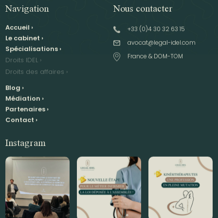
Navigation
Nous contacter
Accueil
›
+33 (0)4 30 32 63 15
Le cabinet
›
avocat@legal-idel.com
Spécialisations
›
France & DOM-TOM
Droits IDEL
›
Droits des affaires
›
Blog
›
Médiation
›
Partenaires
›
Contact
›
Instagram