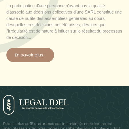
La participation d’une personne n’ayant pas la qualité
d’associé aux décisions collectives d’une SARL constitue une
cause de nullité des assemblées générales au cours
desquelles ces décisions ont été prises, dès lors que
l’irrégularité est de nature à influer sur le résultat du processus
de décision...
En savoir plus
›
Depuis plus de 15 ans auprès des infirmièr(e)s notre équipe est
spécialisées en droit des professions libérales et médicales, en droit