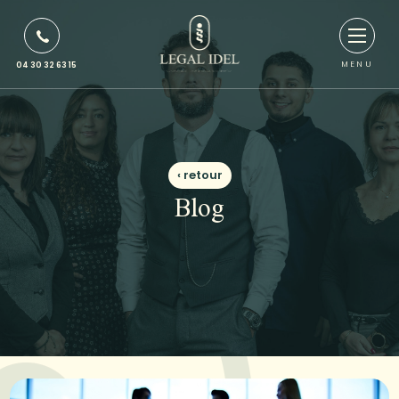
MENU
04 30 32 63 15
‹ retour
Blog