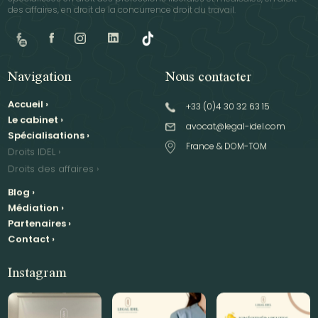
des affaires, en droit de la concurrence droit du travail.
Navigation
Nous contacter
Accueil
›
+33 (0)4 30 32 63 15
Le cabinet
›
avocat@legal-idel.com
Spécialisations
›
France & DOM-TOM
Droits IDEL
›
Droits des affaires
›
Blog
›
Médiation
›
Partenaires
›
Contact
›
Instagram