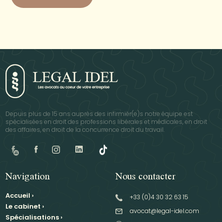
Depuis plus de 15 ans auprès des infirmièr(e)s notre équipe est
spécialisées en droit des professions libérales et médicales, en droit
des affaires, en droit de la concurrence droit du travail.
Navigation
Nous contacter
Accueil
›
+33 (0)4 30 32 63 15
Le cabinet
›
avocat@legal-idel.com
Spécialisations
›